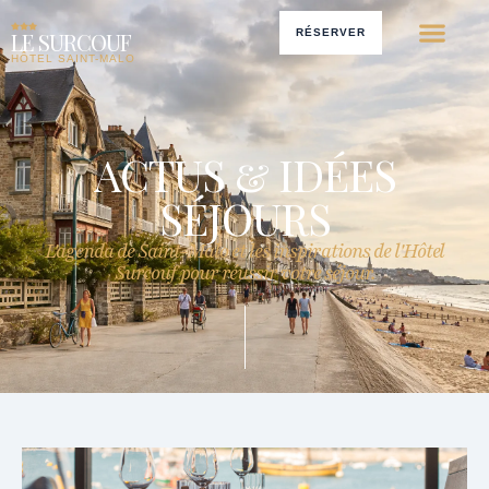
RÉSERVER
LE SURCOUF
HÔTEL SAINT-MALO
ACTUS & IDÉES
SÉJOURS
L'agenda de Saint-Malo et les inspirations de l'Hôtel
Surcouf pour réussir votre séjour.