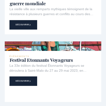
guerre mondiale
La vieille ville aux remparts mythiques témoignent de la
résistance à plusieurs guerres et conflits au cours des…
DÉCOUVRIR
ÉVÉNEMENTS
Festival Etonnants Voyageurs
La 33e édition du festival Étonnants Voyageurs se
déroulera à Saint-Malo du 27 au 29 mai 2023, en…
DÉCOUVRIR