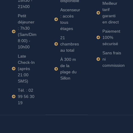
15h30 -
disponible
Meilleur
21h00
tarif
Ascenseur
Petit
garanti
: accès
déjeuner
en direct
tous
: 7h30
étages
Paiement
(Sam/Dim
100%
21
8:00) -
sécurisé
chambres
10h00
au total
Sans frais
Late
ni
À 300 m
Check-In
commission
de la
(après
plage du
21:00
Sillon
SMS)
Tél. : 02
99 56 30
19