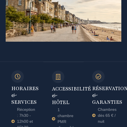
HORAIRES
RÉSERVATIO
ACCESSIBILITÉ
&
&
&
SERVICES
GARANTIES
HÔTEL
Réception
Chambres
1
: 7h30 -
dès 65 € /
chambre
12h00 et
nuit
PMR