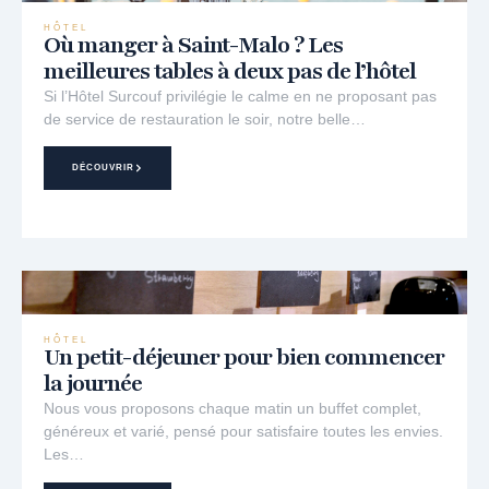
HÔTEL
Où manger à Saint-Malo ? Les
meilleures tables à deux pas de l’hôtel
Si l’Hôtel Surcouf privilégie le calme en ne proposant pas
de service de restauration le soir, notre belle…
DÉCOUVRIR
HÔTEL
Un petit-déjeuner pour bien commencer
la journée
Nous vous proposons chaque matin un buffet complet,
généreux et varié, pensé pour satisfaire toutes les envies.
Les…