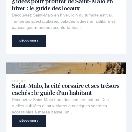
5 idées pour profiter de Saint-Malo en
hiver : le guide des locaux
Découvrez Saint-Malo en hiver, loin du tumulte estival.
Tempêtes spectaculaires, balades iodées en solitaire et
pauses gourmandes réconfortantes…
DÉCOUVRIR
SÉJOUR
Saint-Malo, la cité corsaire et ses trésors
cachés : le guide d’un habitant
Découvrez Saint-Malo hors des sentiers battus. Des
ruelles oubliées d’Intra-Muros aux criques secrètes
accessibles à marée basse, un…
DÉCOUVRIR