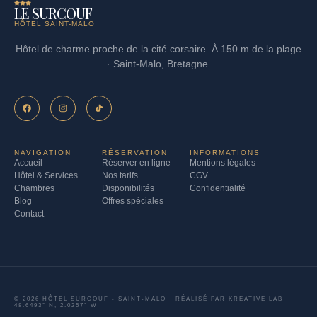
LE SURCOUF
HÔTEL SAINT-MALO
Hôtel de charme proche de la cité corsaire. À 150 m de la plage
· Saint-Malo, Bretagne.
NAVIGATION
RÉSERVATION
INFORMATIONS
Accueil
Réserver en ligne
Mentions légales
Hôtel & Services
Nos tarifs
CGV
Chambres
Disponibilités
Confidentialité
Blog
Offres spéciales
Contact
© 2026 HÔTEL SURCOUF - SAINT-MALO · RÉALISÉ PAR
KREATIVE LAB
48.6493° N, 2.0257° W