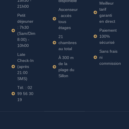
15h30 -
disponible
Meilleur
21h00
tarif
Ascenseur
Petit
garanti
: accès
déjeuner
en direct
tous
: 7h30
étages
Paiement
(Sam/Dim
100%
21
8:00) -
sécurisé
chambres
10h00
au total
Sans frais
Late
ni
À 300 m
Check-In
commission
de la
(après
plage du
21:00
Sillon
SMS)
Tél. : 02
99 56 30
19