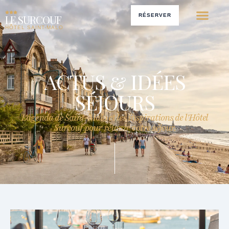
RÉSERVER
LE SURCOUF
HÔTEL SAINT-MALO
ACTUS & IDÉES
SÉJOURS
L'agenda de Saint-Malo et les inspirations de l'Hôtel
Surcouf pour réussir votre séjour.