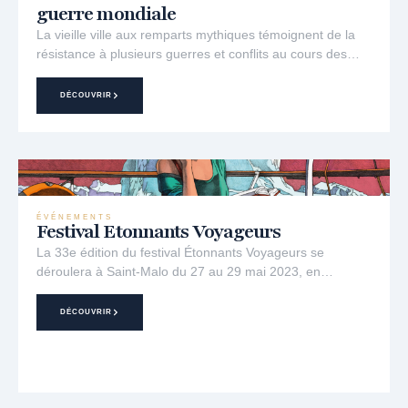
guerre mondiale
La vieille ville aux remparts mythiques témoignent de la
résistance à plusieurs guerres et conflits au cours des…
DÉCOUVRIR
ÉVÉNEMENTS
Festival Etonnants Voyageurs
La 33e édition du festival Étonnants Voyageurs se
déroulera à Saint-Malo du 27 au 29 mai 2023, en…
DÉCOUVRIR