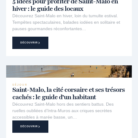
5 idées pour profiter de Saint-Malo en
hiver : le guide des locaux
Découvrez Saint-Malo en hiver, loin du tumulte estival.
Tempêtes spectaculaires, balades iodées en solitaire et
pauses gourmandes réconfortantes…
DÉCOUVRIR
SÉJOUR
Saint-Malo, la cité corsaire et ses trésors
cachés : le guide d’un habitant
Découvrez Saint-Malo hors des sentiers battus. Des
ruelles oubliées d’Intra-Muros aux criques secrètes
accessibles à marée basse, un…
DÉCOUVRIR