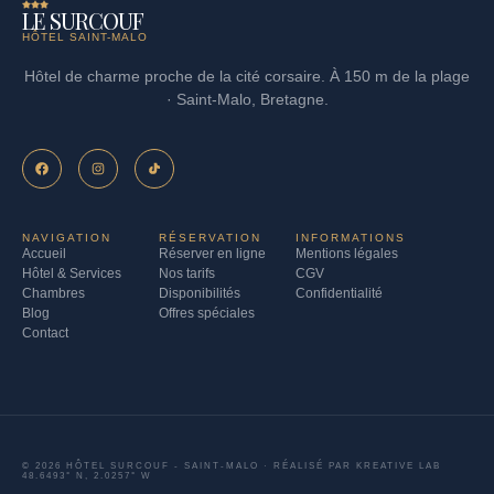
LE SURCOUF
HÔTEL SAINT-MALO
Hôtel de charme proche de la cité corsaire. À 150 m de la plage
· Saint-Malo, Bretagne.
NAVIGATION
RÉSERVATION
INFORMATIONS
Accueil
Réserver en ligne
Mentions légales
Hôtel & Services
Nos tarifs
CGV
Chambres
Disponibilités
Confidentialité
Blog
Offres spéciales
Contact
© 2026 HÔTEL SURCOUF - SAINT-MALO · RÉALISÉ PAR
KREATIVE LAB
48.6493° N, 2.0257° W