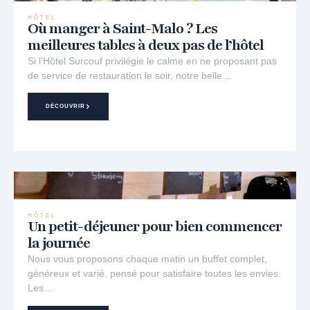
HÔTEL
Où manger à Saint-Malo ? Les
meilleures tables à deux pas de l’hôtel
Si l’Hôtel Surcouf privilégie le calme en ne proposant pas
de service de restauration le soir, notre belle…
DÉCOUVRIR
HÔTEL
Un petit-déjeuner pour bien commencer
la journée
Nous vous proposons chaque matin un buffet complet,
généreux et varié, pensé pour satisfaire toutes les envies.
Les…