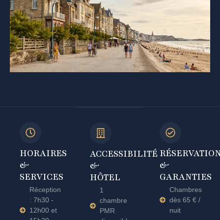
HORAIRES
RÉSERVATIO
ACCESSIBILITÉ
&
&
&
SERVICES
GARANTIES
HÔTEL
Réception
Chambres
1
: 7h30 -
dès 65 € /
chambre
12h00 et
nuit
PMR